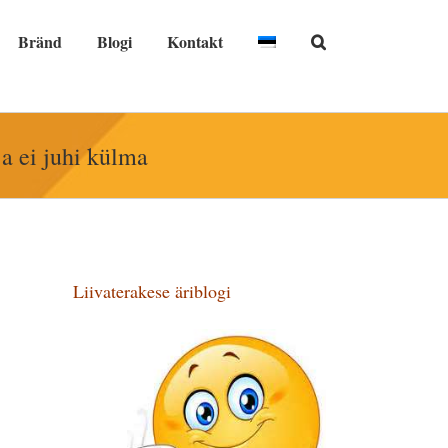
Bränd
Blogi
Kontakt
a ei juhi külma
Liivaterakese äriblogi