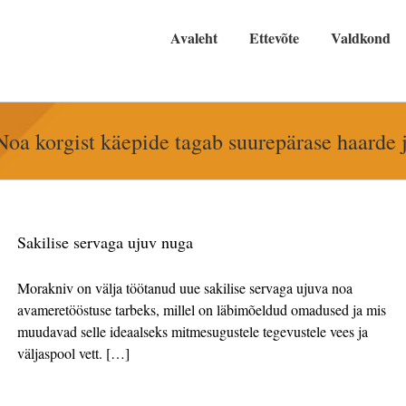
Avaleht
Ettevõte
Valdkond
Noa korgist käepide tagab suurepärase haarde j
Sakilise servaga ujuv nuga
Morakniv on välja töötanud uue sakilise servaga ujuva noa
avameretööstuse tarbeks, millel on läbimõeldud omadused ja mis
muudavad selle ideaalseks mitmesugustele tegevustele vees ja
väljaspool vett. […]