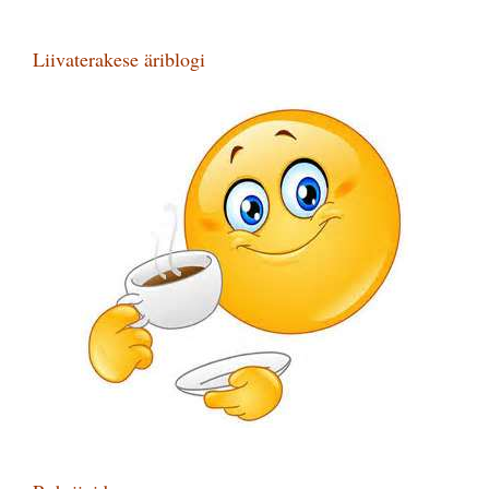
Liivaterakese äriblogi