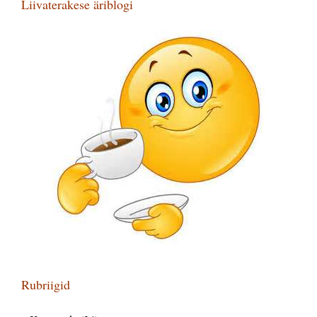
Liivaterakese äriblogi
Rubriigid