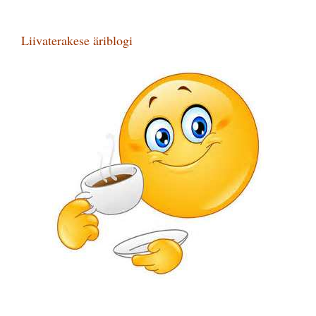
Liivaterakese äriblogi