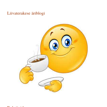
Liivaterakese äriblogi