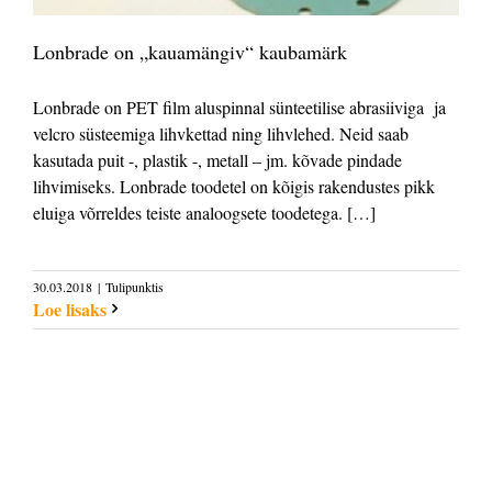
Lonbrade on „kauamängiv“ kaubamärk
Lonbrade on PET film aluspinnal sünteetilise abrasiiviga ja
velcro süsteemiga lihvkettad ning lihvlehed. Neid saab
kasutada puit -, plastik -, metall – jm. kõvade pindade
lihvimiseks. Lonbrade toodetel on kõigis rakendustes pikk
eluiga võrreldes teiste analoogsete toodetega. […]
30.03.2018
|
Tulipunktis
Loe lisaks