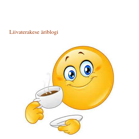
Liivaterakese äriblogi