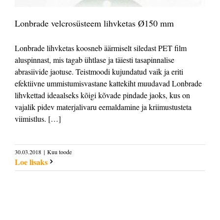
Lonbrade velcrosüsteem lihvketas Ø150 mm
Lonbrade lihvketas koosneb äärmiselt siledast PET film
aluspinnast, mis tagab ühtlase ja täiesti tasapinnalise
abrasiivide jaotuse. Teistmoodi kujundatud vaik ja eriti
efektiivne ummistumisvastane kattekiht muudavad Lonbrade
lihvkettad ideaalseks kõigi kõvade pindade jaoks, kus on
vajalik pidev materjalivaru eemaldamine ja kriimustusteta
viimistlus. […]
30.03.2018
|
Kuu toode
Loe lisaks