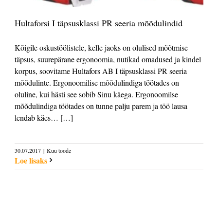
Hultaforsi I täpsusklassi PR seeria mõõdulindid
Kõigile oskustöölistele, kelle jaoks on olulised mõõtmise
täpsus, suurepärane ergonoomia, nutikad omadused ja kindel
korpus, soovitame Hultafors AB I täpsusklassi PR seeria
mõõdulinte. Ergonoomilise mõõdulindiga töötades on
oluline, kui hästi see sobib Sinu käega. Ergonoomilse
mõõdulindiga töötades on tunne palju parem ja töö lausa
lendab käes… […]
30.07.2017
|
Kuu toode
Loe lisaks