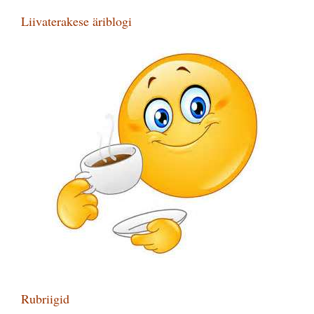
Liivaterakese äriblogi
Rubriigid