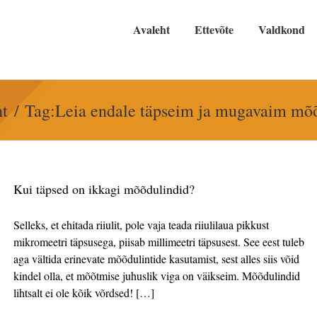
Avaleht
Ettevõte
Valdkond
ht
Tag:
Leia endale täpseim ja mugavaim mõõ
Kui täpsed on ikkagi mõõdulindid?
Selleks, et ehitada riiulit, pole vaja teada riiulilaua pikkust
mikromeetri täpsusega, piisab millimeetri täpsusest. See eest tuleb
aga vältida erinevate mõõdulintide kasutamist, sest alles siis võid
kindel olla, et mõõtmise juhuslik viga on väikseim. Mõõdulindid
lihtsalt ei ole kõik võrdsed! […]