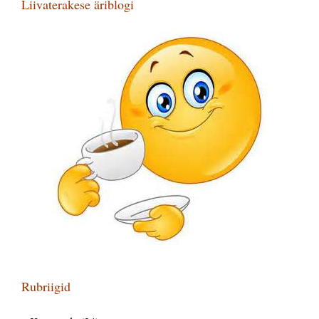
Liivaterakese äriblogi
Rubriigid