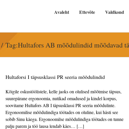
Avaleht
Ettevõte
Valdkond
Tag:
Hultafors AB mõõdulindid mõõdavad t
Hultaforsi I täpsusklassi PR seeria mõõdulindid
Kõigile oskustöölistele, kelle jaoks on olulised mõõtmise täpsus,
suurepärane ergonoomia, nutikad omadused ja kindel korpus,
soovitame Hultafors AB I täpsusklassi PR seeria mõõdulinte.
Ergonoomilise mõõdulindiga töötades on oluline, kui hästi see
sobib Sinu käega. Ergonoomilse mõõdulindiga töötades on tunne
palju parem ja töö lausa lendab käes… […]