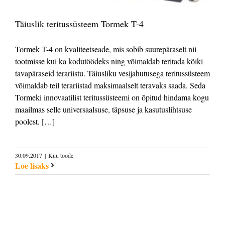
Täiuslik teritussüsteem Tormek T-4
Tormek T-4 on kvaliteetseade, mis sobib suurepäraselt nii
tootmisse kui ka kodutöödeks ning võimaldab teritada kõiki
tavapäraseid terariistu. Täiusliku vesijahutusega teritussüsteem
võimaldab teil terariistad maksimaalselt teravaks saada. Seda
Tormeki innovaatilist teritussüsteemi on õpitud hindama kogu
maailmas selle universaalsuse, täpsuse ja kasutuslihtsuse
poolest. […]
30.09.2017
|
Kuu toode
Loe lisaks