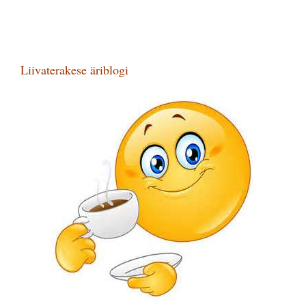
Liivaterakese äriblogi