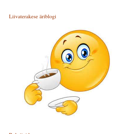
Liivaterakese äriblogi