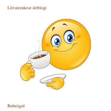
Liivaterakese äriblogi
Rubriigid