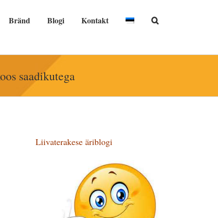
Bränd
Blogi
Kontakt
oos saadikutega
Liivaterakese äriblogi