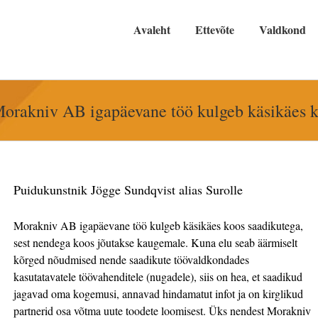
Avaleht
Ettevõte
Valdkond
orakniv AB igapäevane töö kulgeb käsikäes k
Puidukunstnik Jögge Sundqvist alias Surolle
Morakniv AB igapäevane töö kulgeb käsikäes koos saadikutega,
sest nendega koos jõutakse kaugemale. Kuna elu seab äärmiselt
kõrged nõudmised nende saadikute töövaldkondades
kasutatavatele töövahenditele (nugadele), siis on hea, et saadikud
jagavad oma kogemusi, annavad hindamatut infot ja on kirglikud
partnerid osa võtma uute toodete loomisest. Üks nendest Morakniv