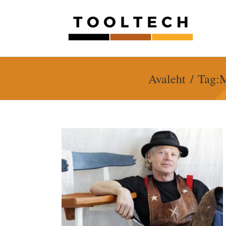
Skip
to
content
Avaleht
Tag:
M
dqvist alias