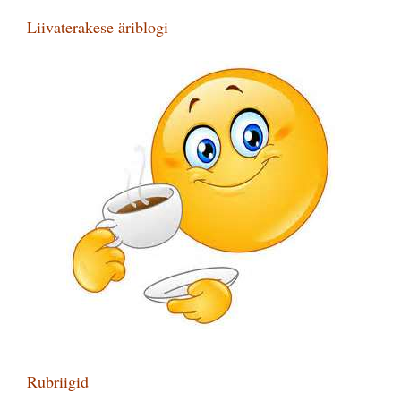
Liivaterakese äriblogi
Rubriigid