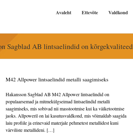
Avaleht
Ettevõte
Valdkond
n Sagblad AB lintsaelindid on kõrgekvaliteedi
M42 Allpower lintsaelindid metalli saagimiseks
Hakansson Sagblad AB M42 Allpower lintsaelindid on
populaarsemad ja mitmekülgseimad lintsaelindid metalli
saagimiseks, mis sobivad nii masstootmise kui ka väiketootmise
jaoks. Allpoweril on lai kasutusvaldkond, mis võimaldab saagida
laiu profiile ja erinevaid materjale pehmetest metallidest kuni
värviliste metallideni. […]