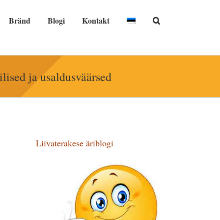
Bränd
Blogi
Kontakt
lised ja usaldusväärsed
Liivaterakese äriblogi